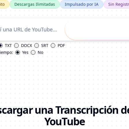
ito
Descargas Ilimitadas
Impulsado por IA
Sin Regist
TXT
DOCX
SRT
PDF
tiempo:
Yes
No
argar una Transcripción d
YouTube