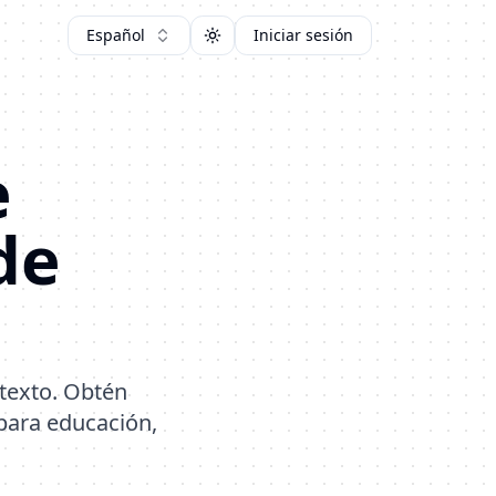
Español
Iniciar sesión
Toggle theme
e
de
texto. Obtén
 para educación,