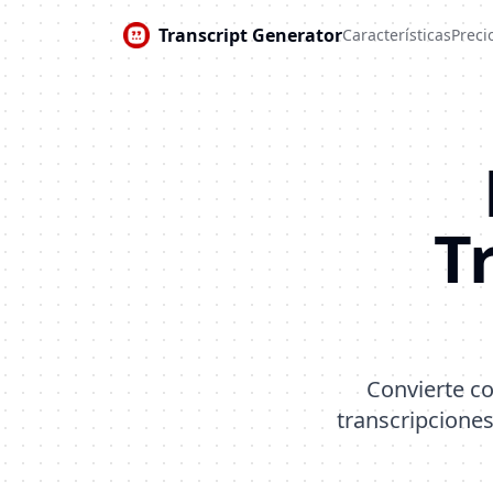
Transcript Generator
Características
Preci
T
Convierte c
transcripciones