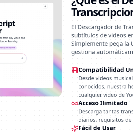
¿Qué es el D
Transcripcio
El Descargador de Tran
subtítulos de videos e
Simplemente pega la U
gestiona automáticame
Compatibilidad Un
Desde videos musical
conocidos, nuestra h
cualquier video de Yo
Acceso Ilimitado
Descarga tantas trans
diarios, requisitos de
Fácil de Usar