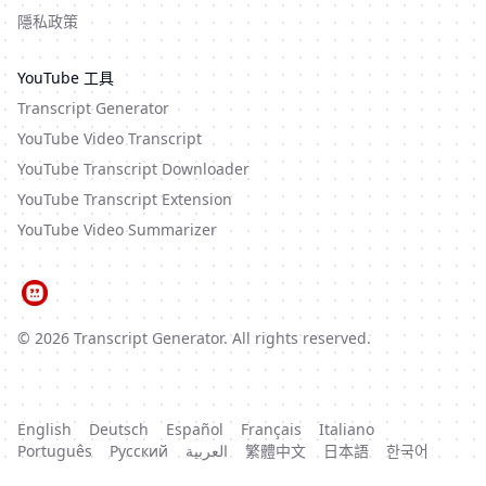
隱私政策
YouTube 工具
Transcript Generator
YouTube Video Transcript
YouTube Transcript Downloader
YouTube Transcript Extension
YouTube Video Summarizer
©
2026
Transcript Generator
. All rights reserved.
English
Deutsch
Español
Français
Italiano
Português
Русский
العربية
繁體中文
日本語
한국어