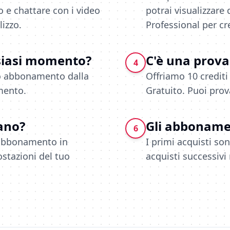
 e chattare con i video
potrai visualizzare
izzo.
Professional per cred
lsiasi momento?
C'è una prova
4
tuo abbonamento dalla
Offriamo 10 crediti
mento.
Gratuito. Puoi prov
ano?
Gli abbonamen
6
i abbonamento in
I primi acquisti son
stazioni del tuo
acquisti successivi