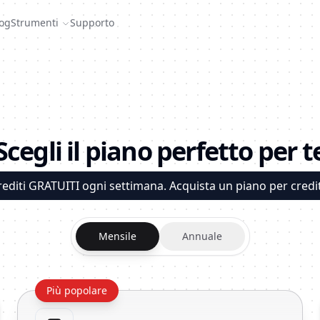
og
Strumenti
Supporto
Scegli il piano perfetto per t
rediti GRATUITI ogni settimana. Acquista un piano per credit
Mensile
Annuale
Più popolare